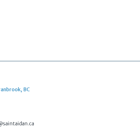
ranbrook, BC
saintaidan.ca