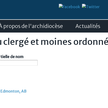
Aller au
contenu
principal
À propos de l'archidiocèse
Actualités
 clergé et moines ordonn
tielle de nom
, Edmonton, AB