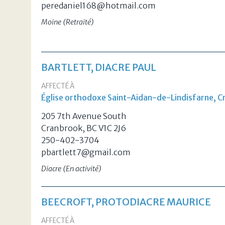
peredaniel168@hotmail.com
Moine (Retraité)
BARTLETT, DIACRE PAUL
AFFECTÉ À
Église orthodoxe Saint-Aidan-de-Lindisfarne, C
205 7th Avenue South
Cranbrook, BC V1C 2J6
250-402-3704
pbartlett7@gmail.com
Diacre (En activité)
BEECROFT, PROTODIACRE MAURICE
AFFECTÉ À