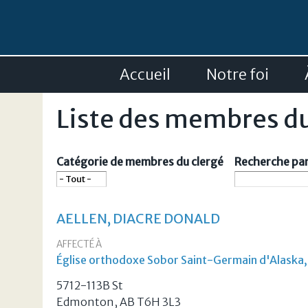
Accueil
Notre foi
Liste des membres du
Catégorie de membres du clergé
Recherche par
AELLEN, DIACRE DONALD
AFFECTÉ À
Église orthodoxe Sobor Saint-Germain d'Alaska
5712-113B St
Edmonton, AB T6H 3L3