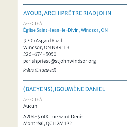
AYOUB, ARCHIPRÊTRE RIAD JOHN
AFFECTÉ À
Église Saint-Jean-le-Divin, Windsor, ON
9705 Asgard Road
Windsor, ON N8R 1E3
226-674-5050
parishpriest@stjohnwindsor.org
Prêtre (En activité)
(BAEYENS), IGOUMÈNE DANIEL
AFFECTÉ À
Aucun
A204-9600 rue Saint Denis
Montréal, QC H2M 1P2