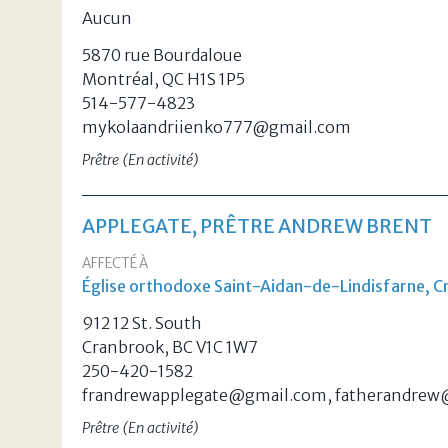
Aucun
5870 rue Bourdaloue
Montréal, QC H1S 1P5
514-577-4823
mykolaandriienko777@gmail.com
Prêtre (En activité)
APPLEGATE, PRÊTRE ANDREW BRENT
AFFECTÉ À
Église orthodoxe Saint-Aidan-de-Lindisfarne, C
912 12 St. South
Cranbrook, BC V1C 1W7
250-420-1582
frandrewapplegate@gmail.com, fatherandrew@
Prêtre (En activité)