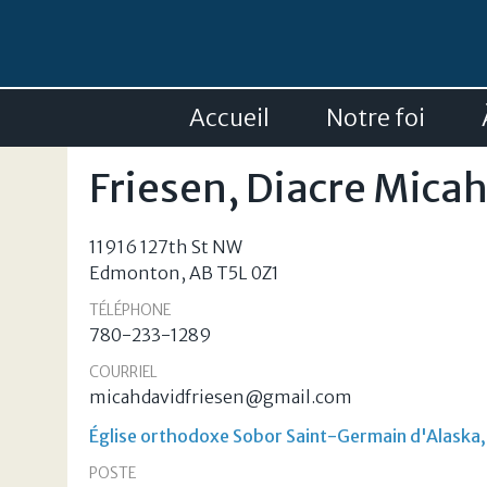
Accueil
Notre foi
Friesen, Diacre Mica
11916 127th St NW
Edmonton
,
AB
T5L 0Z1
TÉLÉPHONE
780-233-1289
COURRIEL
micahdavidfriesen@gmail.com
Église orthodoxe Sobor Saint-Germain d'Alaska
POSTE