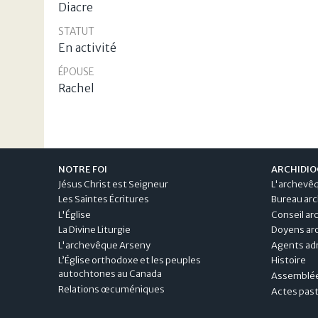
Diacre
STATUT
En activité
ÉPOUSE
Rachel
NOTRE FOI
ARCHIDIO
Jésus Christ est Seigneur
L'archevê
Les Saintes Écritures
Bureau arc
L'Église
Conseil ar
La Divine Liturgie
Doyens arc
L'archevêque Arseny
Agents adm
L’Église orthodoxe et les peuples
Histoire
autochtones au Canada
Assemblée
Relations œcuméniques
Actes pas