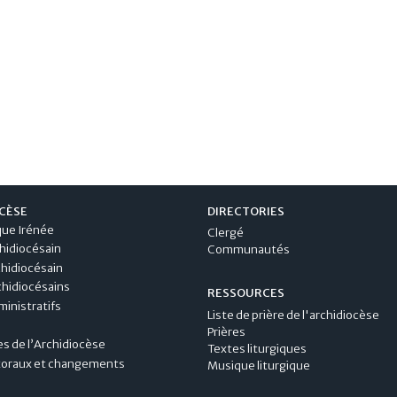
CÈSE
DIRECTORIES
que Irénée
Clergé
hidiocésain
Communautés
chidiocésain
hidiocésains
RESSOURCES
inistratifs
Liste de prière de l'archidiocèse
Prières
s de l’Archidiocèse
Textes liturgiques
toraux et changements
Musique liturgique