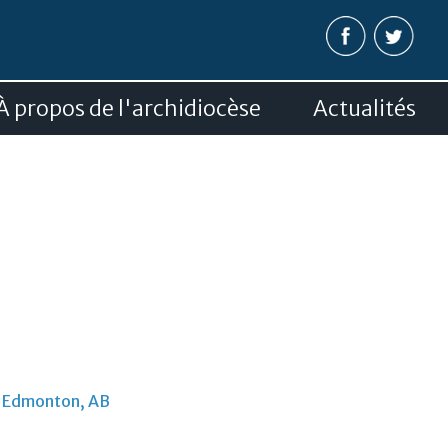
Aller au
contenu
principal
À propos de l'archidiocèse
Actualités
h
, Edmonton, AB