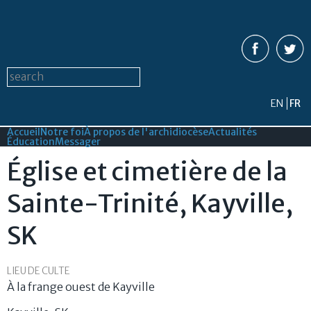
Aller au
contenu
principal
Formulaire de recherche
Search this site
EN
FR
Accueil
Notre foi
À propos de l'archidiocèse
Actualités
Éducation
Messager
Église et cimetière de la
Sainte-Trinité, Kayville,
SK
LIEU DE CULTE
À la frange ouest de Kayville