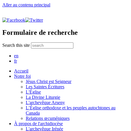
Aller au contenu principal
Formulaire de recherche
Search this site
en
fr
Accueil
Notre foi
Jésus Christ est Seigneur
Les Saintes Écritures
L'Église
La Divine Liturgie
L'archevêque Arseny
L’Église orthodoxe et les peuples autochtones au
Canada
Relations œcuméniques
À propos de l'archidiocèse
L'archevêque Irénée