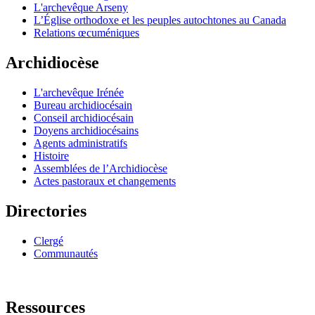
L'archevêque Arseny
L’Église orthodoxe et les peuples autochtones au Canada
Relations œcuméniques
Archidiocèse
L'archevêque Irénée
Bureau archidiocésain
Conseil archidiocésain
Doyens archidiocésains
Agents administratifs
Histoire
Assemblées de l’Archidiocèse
Actes pastoraux et changements
Directories
Clergé
Communautés
Ressources