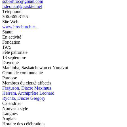
soborhroc@gmail.com
fr.leonard@sasktel.net
Téléphone
306-665-3155
Site Web
www.hrochurch.ca
Statut
En activité
Fondation
1975
Fête patronale
13 septembre
Doyenné
Manitoba, Saskatchewan et Nunavut
Genre de communauté
Paroisse
Membres du clergé affectés
Ferguson, Diacre Maximus
Herrem, Archiprêtre Leonard
Rychlo, Diacre Gregory
Calendrier
Nouveau style
Langues
Anglais
Horaire des célébrations