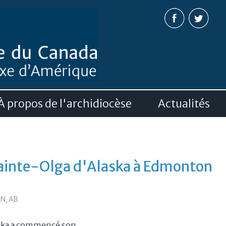
Aller au
contenu
principal
À propos de l'archidiocèse
Actualités
Sainte-Olga d'Alaska à Edmonton
N, AB
laska a commencé son