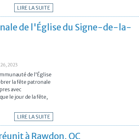
LIRE LA SUITE
onale de l'Église du Signe-de-la-
26, 2023
 communauté de l'Église
rer la fête patronale
êpres avec
ue le jour de la fête,
LIRE LA SUITE
 réunit à Rawdon, QC