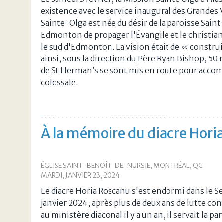
existence avec le service inaugural des Grandes
Sainte-Olga est née du désir de la paroisse Sai
Edmonton de propager l'Évangile et le christi
le sud d'Edmonton. La vision était de « construir
ainsi, sous la direction du Père Ryan Bishop, 5
de St Herman’s se sont mis en route pour accom
colossale.
À la mémoire du diacre Hori
ÉGLISE SAINT-BENOÎT-DE-NURSIE, MONTRÉAL, QC
MARDI, JANVIER 23, 2024
Le diacre Horia Roscanu s'est endormi dans le Se
janvier 2024, après plus de deux ans de lutte co
au ministère diaconal il y a un an, il servait la 