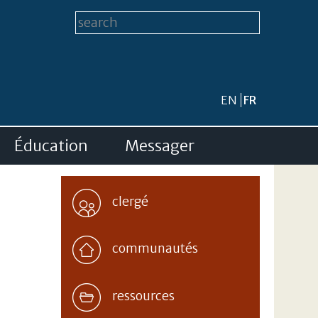
Formulaire de
Search this site
recherche
EN
FR
Éducation
Messager
clergé
communautés
ressources