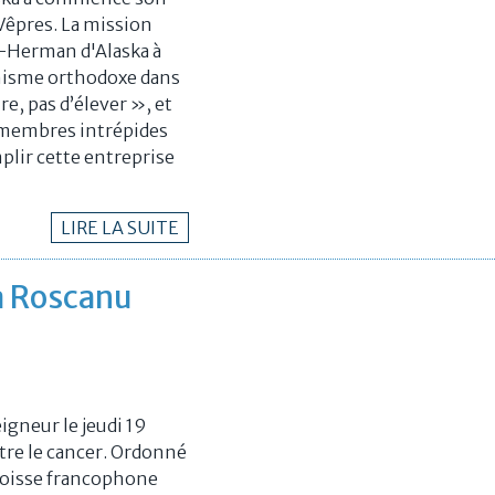
 Vêpres. La mission
nt-Herman d'Alaska à
anisme orthodoxe dans
e, pas d’élever », et
0 membres intrépides
plir cette entreprise
LIRE LA SUITE
a Roscanu
igneur le jeudi 19
ntre le cancer. Ordonné
paroisse francophone