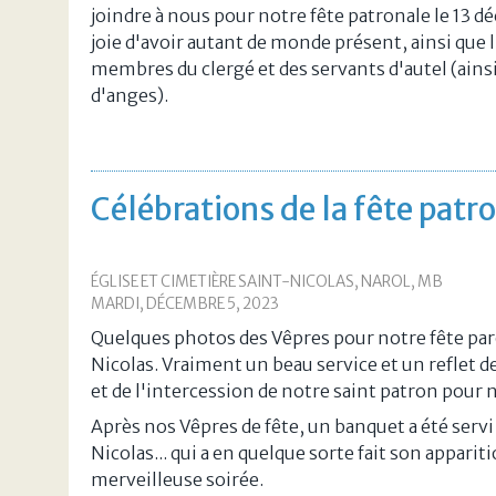
joindre à nous pour notre fête patronale le 13 d
joie d'avoir autant de monde présent, ainsi que l
membres du clergé et des servants d'autel (ains
d'anges).
Célébrations de la fête patr
ÉGLISE ET CIMETIÈRE SAINT-NICOLAS, NAROL, MB
MARDI, DÉCEMBRE 5, 2023
Quelques photos des Vêpres pour notre fête paro
Nicolas. Vraiment un beau service et un reflet d
et de l'intercession de notre saint patron pour 
Après nos Vêpres de fête, un banquet a été servi
Nicolas... qui a en quelque sorte fait son appari
merveilleuse soirée.