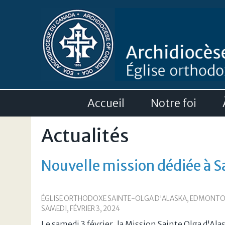
Accueil
Notre foi
Actualités
Nouvelle mission dédiée à 
ÉGLISE ORTHODOXE SAINTE-OLGA D'ALASKA, EDMONTO
SAMEDI, FÉVRIER 3, 2024
Le samedi 3 février, la Mission Sainte Olga d'A