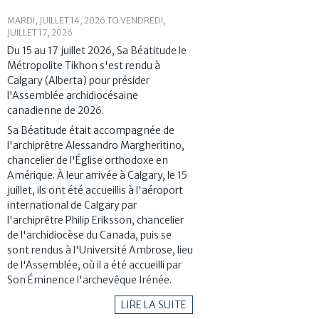
MARDI, JUILLET 14, 2026
TO
VENDREDI,
JUILLET 17, 2026
Du 15 au 17 juillet 2026, Sa Béatitude le
Métropolite Tikhon s'est rendu à
Calgary (Alberta) pour présider
l'Assemblée archidiocésaine
canadienne de 2026.
Sa Béatitude était accompagnée de
l'archiprêtre Alessandro Margheritino,
chancelier de l'Église orthodoxe en
Amérique. À leur arrivée à Calgary, le 15
juillet, ils ont été accueillis à l'aéroport
international de Calgary par
l'archiprêtre Philip Eriksson, chancelier
de l'archidiocèse du Canada, puis se
sont rendus à l'Université Ambrose, lieu
de l'Assemblée, où il a été accueilli par
Son Éminence l'archevêque Irénée.
LIRE LA SUITE