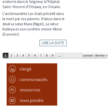
endormi dans le Seigneur à l’hôpital
Saint-Vincent d’Ottawa, en Ontario.
L’archimandrite Luc était précédé dans
la mort par ses parents. Il laisse dans le
deuil sa sœur Klara (Nigel), sa nièce
Katleya et son confrère moine Viktor
(Eryomin).
LIRE LA SUITE
Pages
1
2
3
4
5
6
7
8
9
…
suivant ›
dernier »
clergé
communautés
ressources
nous joindre