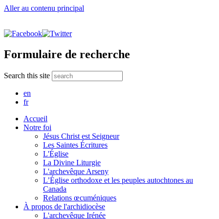
Aller au contenu principal
Formulaire de recherche
Search this site
en
fr
Accueil
Notre foi
Jésus Christ est Seigneur
Les Saintes Écritures
L'Église
La Divine Liturgie
L'archevêque Arseny
L’Église orthodoxe et les peuples autochtones au
Canada
Relations œcuméniques
À propos de l'archidiocèse
L'archevêque Irénée