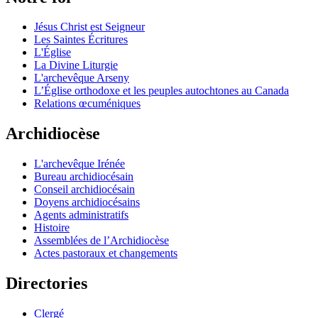
Jésus Christ est Seigneur
Les Saintes Écritures
L'Église
La Divine Liturgie
L'archevêque Arseny
L’Église orthodoxe et les peuples autochtones au Canada
Relations œcuméniques
Archidiocèse
L'archevêque Irénée
Bureau archidiocésain
Conseil archidiocésain
Doyens archidiocésains
Agents administratifs
Histoire
Assemblées de l’Archidiocèse
Actes pastoraux et changements
Directories
Clergé