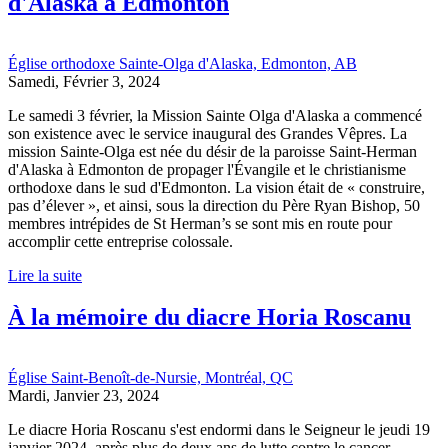
d'Alaska à Edmonton
Église orthodoxe Sainte-Olga d'Alaska, Edmonton, AB
Samedi, Février 3, 2024
Le samedi 3 février, la Mission Sainte Olga d'Alaska a commencé
son existence avec le service inaugural des Grandes Vêpres. La
mission Sainte-Olga est née du désir de la paroisse Saint-Herman
d'Alaska à Edmonton de propager l'Évangile et le christianisme
orthodoxe dans le sud d'Edmonton. La vision était de « construire,
pas d’élever », et ainsi, sous la direction du Père Ryan Bishop, 50
membres intrépides de St Herman’s se sont mis en route pour
accomplir cette entreprise colossale.
Lire la suite
À la mémoire du diacre Horia Roscanu
Église Saint-Benoît-de-Nursie, Montréal, QC
Mardi, Janvier 23, 2024
Le diacre Horia Roscanu s'est endormi dans le Seigneur le jeudi 19
janvier 2024, après plus de deux ans de lutte contre le cancer.