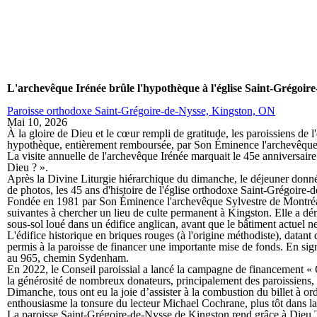
L'archevêque Irénée brûle l'hypothèque à l'église Saint-Grégoir
Paroisse orthodoxe Saint-Grégoire-de-Nysse, Kingston, ON
Mai 10, 2026
À la gloire de Dieu et le cœur rempli de gratitude, les paroissiens de
hypothèque, entièrement remboursée, par Son Éminence l'archevêque
La visite annuelle de l'archevêque Irénée marquait le 45e anniversair
Dieu ? ».
Après la Divine Liturgie hiérarchique du dimanche, le déjeuner donné e
de photos, les 45 ans d'histoire de l'église orthodoxe Saint-Grégoire-
Fondée en 1981 par Son Éminence l'archevêque Sylvestre de Montréal a
suivantes à chercher un lieu de culte permanent à Kingston. Elle a dém
sous-sol loué dans un édifice anglican, avant que le bâtiment actuel
L'édifice historique en briques rouges (à l'origine méthodiste), datant 
permis à la paroisse de financer une importante mise de fonds. En signe
au 965, chemin Sydenham.
En 2022, le Conseil paroissial a lancé la campagne de financement « 
la générosité de nombreux donateurs, principalement des paroissiens, 
Dimanche, tous ont eu la joie d’assister à la combustion du billet à 
enthousiasme la tonsure du lecteur Michael Cochrane, plus tôt dans la 
La paroisse Saint-Grégoire-de-Nysse de Kingston rend grâce à Dieu Tou