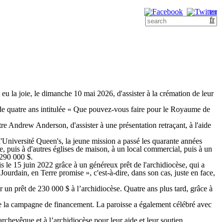
en
Formulaire de
Search this site
fr
recherche
r
eu la joie, le dimanche 10 mai 2026, d'assister à la crémation de leur
t de quatre ans intitulée « Que pouvez-vous faire pour le Royaume de
re Andrew Anderson, d'assister à une présentation retraçant, à l'aide
'Université Queen's, la jeune mission a passé les quarante années
, puis à d'autres églises de maison, à un local commercial, puis à un
 290 000 $.
uis le 15 juin 2022 grâce à un généreux prêt de l'archidiocèse, qui a
ourdain, en Terre promise », c'est-à-dire, dans son cas, juste en face,
n prêt de 230 000 $ à l’archidiocèse. Quatre ans plus tard, grâce à
 de la campagne de financement. La paroisse a également célébré avec
chevêque et à l’archidiocèse pour leur aide et leur soutien.