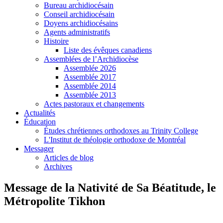
Bureau archidiocésain
Conseil archidiocésain
Doyens archidiocésains
Agents administratifs
Histoire
Liste des évêques canadiens
Assemblées de l’Archidiocèse
Assemblée 2026
Assemblée 2017
Assemblée 2014
Assemblée 2013
Actes pastoraux et changements
Actualités
Éducation
Études chrétiennes orthodoxes au Trinity College
L'Institut de théologie orthodoxe de Montréal
Messager
Articles de blog
Archives
Message de la Nativité de Sa Béatitude, le
Métropolite Tikhon