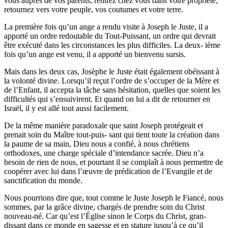
vous auprès de vos parents; rentrez chez vous dans votre propriété;
retournez vers votre peuple, vos coutumes et votre terre.
La première fois qu’un ange a rendu visite à Joseph le Juste, il a
apporté un ordre redoutable du Tout-Puissant, un ordre qui devrait
être exécuté dans les circonstances les plus difficiles. La deux- ième
fois qu’un ange est venu, il a apporté un bienvenu sursis.
Mais dans les deux cas, Josèphe le Juste était également obéissant à
la volonté divine. Lorsqu’il reçut l’ordre de s’occuper de la Mère et
de l’Enfant, il accepta la tâche sans hésitation, quelles que soient les
difficultés qui s’ensuivirent. Et quand on lui a dit de retourner en
Israël, il y est allé tout aussi facilement.
De la même manière paradoxale que saint Joseph protégeait et
prenait soin du Maître tout-puis- sant qui tient toute la création dans
la paume de sa main, Dieu nous a confié, à nous chrétiens
orthodoxes, une charge spéciale d’intendance sacrée. Dieu n’a
besoin de rien de nous, et pourtant il se complaît à nous permettre de
coopérer avec lui dans l’œuvre de prédication de l’Evangile et de
sanctification du monde.
Nous pourrions dire que, tout comme le Juste Joseph le Fiancé, nous
sommes, par la grâce divine, chargés de prendre soin du Christ
nouveau-né. Car qu’est l’Église sinon le Corps du Christ, gran-
dissant dans ce monde en sagesse et en stature jusqu’à ce qu’il