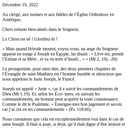
Décembre 19, 2022
Au clergé, aux moines et aux fidèles de l’Église Orthodoxe en
Amérique,
Chers enfants bien-aimés dans le Seigneur,
Le Christ est né ! Glorifiez-le !
« Mais quand Hérode mourut, voyez-vous, un ange du Seigneur
apparut en songe à Joseph en Égypte, lui disant : « Lève-toi, prends
l’Enfant et sa Mère , et va en terre d’Israël... » » (Mt 2, 19). -20)
Le protagoniste, pour ainsi dire, des deux premiers chapitres de
l’Évangile de saint Matthieu est l’homme humble et silencieux que
nous appelons le Juste Joseph, le Fiancé.
Joseph est appelé « Juste », car il a suivit les commandements de
Dieu (Mt 1.19). Et, selon les Écri- tures, en suivant les
commandements, un homme peut acquérir la vraie connaissance.
Comme le dit le Psalmiste, « Enseigne-moi bon jugement et savoir,
car j’ai cru en tes commandements » (Ps. 118:66).
Nous constatons que cela est exceptionnellement vrai dans le cas de
saint Joseph. Il était si juste, si droit, qu’il était digne d’être instruit et