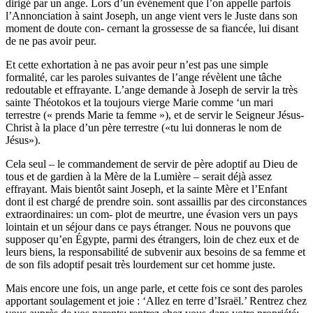
dirigé par un ange. Lors d’un événement que l’on appelle parfois
l’Annonciation à saint Joseph, un ange vient vers le Juste dans son
moment de doute con- cernant la grossesse de sa fiancée, lui disant
de ne pas avoir peur.
Et cette exhortation à ne pas avoir peur n’est pas une simple
formalité, car les paroles suivantes de l’ange révèlent une tâche
redoutable et effrayante. L’ange demande à Joseph de servir la très
sainte Théotokos et la toujours vierge Marie comme ‘un mari
terrestre (« prends Marie ta femme »), et de servir le Seigneur Jésus-
Christ à la place d’un père terrestre («tu lui donneras le nom de
Jésus»).
Cela seul – le commandement de servir de père adoptif au Dieu de
tous et de gardien à la Mère de la Lumière – serait déjà assez
effrayant. Mais bientôt saint Joseph, et la sainte Mère et l’Enfant
dont il est chargé de prendre soin. sont assaillis par des circonstances
extraordinaires: un com- plot de meurtre, une évasion vers un pays
lointain et un séjour dans ce pays étranger. Nous ne pouvons que
supposer qu’en Égypte, parmi des étrangers, loin de chez eux et de
leurs biens, la responsabilité de subvenir aux besoins de sa femme et
de son fils adoptif pesait très lourdement sur cet homme juste.
Mais encore une fois, un ange parle, et cette fois ce sont des paroles
apportant soulagement et joie : ‘Allez en terre d’Israël.’ Rentrez chez