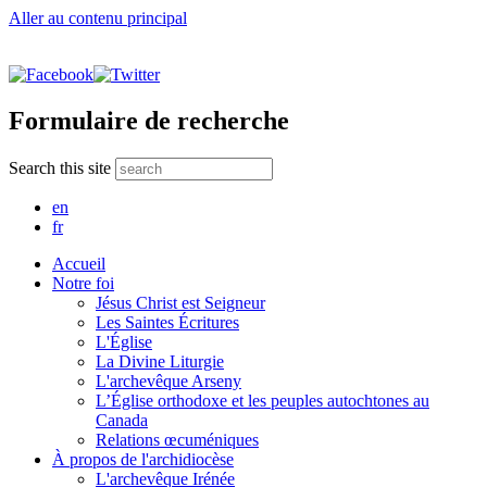
Aller au contenu principal
Formulaire de recherche
Search this site
en
fr
Accueil
Notre foi
Jésus Christ est Seigneur
Les Saintes Écritures
L'Église
La Divine Liturgie
L'archevêque Arseny
L’Église orthodoxe et les peuples autochtones au
Canada
Relations œcuméniques
À propos de l'archidiocèse
L'archevêque Irénée