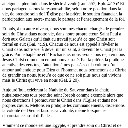
atteigne la plénitude dans le siècle à venir (Luc 2:52, Eph. 4:13)? Et
nous partageons tous la responsabilité, selon notre position dans la
vie, de prendre soin de l’Église par la prière, le soutien financier, la
participation aux sacre- ments, le partage et l’enseignement de la foi.
Et puis, à un autre niveau, nous sommes chacun chargés de prendre
soin du Christ dans notre vie, dans notre propre cœur. Saint Paul a
écrit aux Galates qu’il était au travail jusqu’à ce que Christ soit
formé en eux (Gal. 4:19). Chacun de nous est appelé à révéler le
Christ dans notre vie, à deve- nir un saint, à devenir le Christ par la
grâce. Par le baptême et l’ Eucharistie, nous avons tous reçu en nous
Jésus-Christ comme un enfant nouveau-né. Par la prière, la pratique
attentive des ver- tus, l’attention à nos pensées et la culture d’un
amour authentique pour Dieu et l’homme, nous permettons au Christ
de grandir en nous, jusqu’à ce que ce ne soit plus nous qui vivions,
mais le Christ qui vive en nous (Gal. 2:20).
Aujourd’hui, célébrant la Nativité du Sauveur dans la chair,
puissions-nous tous prendre saint Joseph comme exemple alors que
nous cherchons à promouvoir le Christ dans l’Église et dans nos
propres cœurs. Mettons en pratique les commandements, discernons
la volonté de Dieu et faisons sa volonté, même lorsque les
circonstances sont difficiles.
Vraiment ce monde est une Égypte, et prendre soin du Christ et de