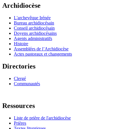
Archidiocèse
L'archevêque Irénée
Bureau archidiocésain
Conseil archidiocésain
Doyens archidiocésains
Agents administratifs
Histoire
Assemblées de l’Archidiocèse
Actes pastoraux et changements
Directories
Clergé
Communautés
Ressources
Liste de prière de l'archidiocèse
Prières
Textes liturgiques