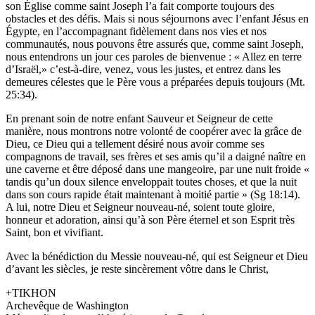
son Église comme saint Joseph l’a fait comporte toujours des
obstacles et des défis. Mais si nous séjournons avec l’enfant Jésus en
Égypte, en l’accompagnant fidèlement dans nos vies et nos
communautés, nous pouvons être assurés que, comme saint Joseph,
nous entendrons un jour ces paroles de bienvenue : « Allez en terre
d’Israël,» c’est-à-dire, venez, vous les justes, et entrez dans les
demeures célestes que le Père vous a préparées depuis toujours (Mt.
25:34).
En prenant soin de notre enfant Sauveur et Seigneur de cette
manière, nous montrons notre volonté de coopérer avec la grâce de
Dieu, ce Dieu qui a tellement désiré nous avoir comme ses
compagnons de travail, ses frères et ses amis qu’il a daigné naître en
une caverne et être déposé dans une mangeoire, par une nuit froide «
tandis qu’un doux silence enveloppait toutes choses, et que la nuit
dans son cours rapide était maintenant à moitié partie » (Sg 18:14).
A lui, notre Dieu et Seigneur nouveau-né, soient toute gloire,
honneur et adoration, ainsi qu’à son Père éternel et son Esprit très
Saint, bon et vivifiant.
Avec la bénédiction du Messie nouveau-né, qui est Seigneur et Dieu
d’avant les siècles, je reste sincèrement vôtre dans le Christ,
+TIKHON
Archevêque de Washington