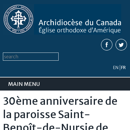
Aller au
contenu
principal
Formulaire de recherche
Search this site
EN
FR
MAIN MENU
30ème anniversaire de
la paroisse Saint-
Benoît-de-Nursie de