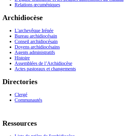
Relations œcuméniques
Archidiocèse
L'archevêque Irénée
Bureau archidiocésain
Conseil archidiocésain
Doyens archidiocésains
Agents administratifs
Histoire
Assemblées de l’Archidiocèse
Actes pastoraux et changements
Directories
Clergé
Communautés
Ressources