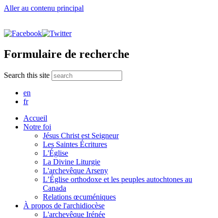
Aller au contenu principal
Formulaire de recherche
Search this site
en
fr
Accueil
Notre foi
Jésus Christ est Seigneur
Les Saintes Écritures
L'Église
La Divine Liturgie
L'archevêque Arseny
L’Église orthodoxe et les peuples autochtones au
Canada
Relations œcuméniques
À propos de l'archidiocèse
L'archevêque Irénée