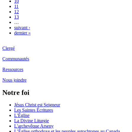
10
11
12
13
…
suivant ›
dernier »
Clergé
Communautés
Ressources
Nous joindre
Notre foi
Jésus Christ est Seigneur
Les Saintes Écritures
L'Église
La Divine Liturgie
L'archevêque Arseny
L’Église orthodoxe et les peuples autochtones au Canada