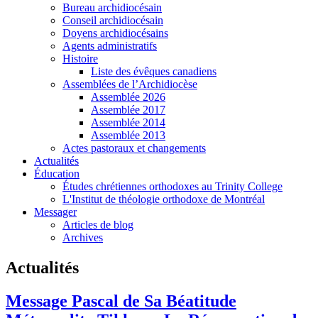
Bureau archidiocésain
Conseil archidiocésain
Doyens archidiocésains
Agents administratifs
Histoire
Liste des évêques canadiens
Assemblées de l’Archidiocèse
Assemblée 2026
Assemblée 2017
Assemblée 2014
Assemblée 2013
Actes pastoraux et changements
Actualités
Éducation
Études chrétiennes orthodoxes au Trinity College
L'Institut de théologie orthodoxe de Montréal
Messager
Articles de blog
Archives
Actualités
Message Pascal de Sa Béatitude