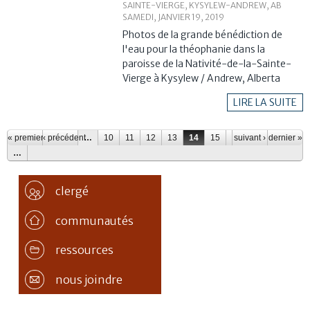
SAINTE-VIERGE, KYSYLEW-ANDREW, AB
SAMEDI, JANVIER 19, 2019
Photos de la grande bénédiction de
l'eau pour la théophanie dans la
paroisse de la Nativité-de-la-Sainte-
Vierge à Kysylew / Andrew, Alberta
LIRE LA SUITE
Pages
« premier
‹ précédent
…
10
11
12
13
14
15
16
suivant ›
17
dernier »
18
…
clergé
communautés
ressources
nous joindre