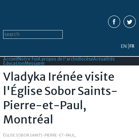
Aller au
contenu
principal
Formulaire de recherche
Search this site
EN
FR
Accueil
Notre foi
À propos de l'archidiocèse
Actualités
Éducation
Messager
Vladyka Irénée visite
l'Église Sobor Saints-
Pierre-et-Paul,
Montréal
ÉGLISE SOBOR SAINTS-PIERRE-ET-PAUL,