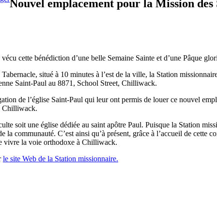
Nouvel emplacement pour la Mission des S
a vécu cette bénédiction d’une belle Semaine Sainte et d’une Pâque glo
Tabernacle, situé à 10 minutes à l’est de la ville, la Station missionn
enne Saint-Paul au 8871, School Street, Chilliwack.
ion de l’église Saint-Paul qui leur ont permis de louer ce nouvel empla
 Chilliwack.
te soit une église dédiée au saint apôtre Paul. Puisque la Station missio
 de la communauté. C’est ainsi qu’à présent, grâce à l’accueil de cette 
e vivre la voie orthodoxe à Chilliwack.
r
le site Web de la Station missionnaire.