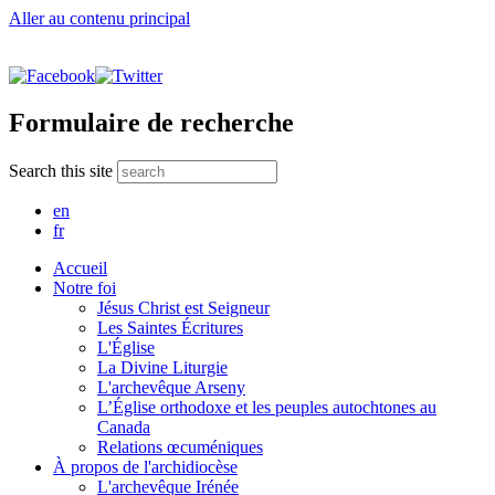
Aller au contenu principal
Formulaire de recherche
Search this site
en
fr
Accueil
Notre foi
Jésus Christ est Seigneur
Les Saintes Écritures
L'Église
La Divine Liturgie
L'archevêque Arseny
L’Église orthodoxe et les peuples autochtones au
Canada
Relations œcuméniques
À propos de l'archidiocèse
L'archevêque Irénée