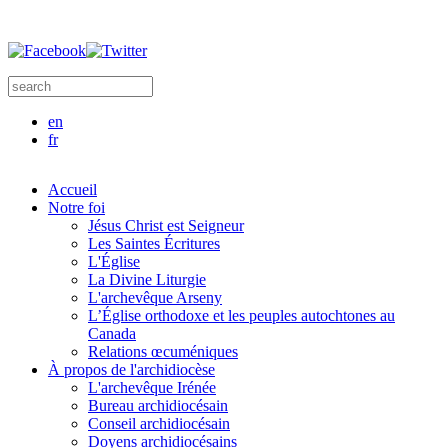
Aller au contenu principal
Search this site
Formulaire de recherche
en
fr
Accueil
Notre foi
Jésus Christ est Seigneur
Les Saintes Écritures
L'Église
La Divine Liturgie
L'archevêque Arseny
L’Église orthodoxe et les peuples autochtones au
Canada
Relations œcuméniques
À propos de l'archidiocèse
L'archevêque Irénée
Bureau archidiocésain
Conseil archidiocésain
Doyens archidiocésains