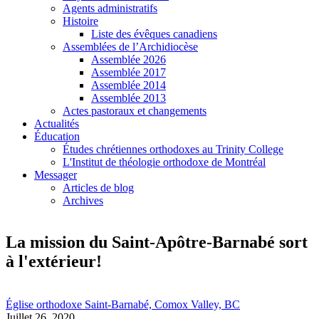
Agents administratifs
Histoire
Liste des évêques canadiens
Assemblées de l’Archidiocèse
Assemblée 2026
Assemblée 2017
Assemblée 2014
Assemblée 2013
Actes pastoraux et changements
Actualités
Éducation
Études chrétiennes orthodoxes au Trinity College
L'Institut de théologie orthodoxe de Montréal
Messager
Articles de blog
Archives
La mission du Saint-Apôtre-Barnabé sort
à l'extérieur!
Église orthodoxe Saint-Barnabé, Comox Valley, BC
Juillet 26, 2020