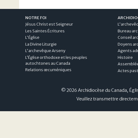
NOTRE FOI
ARCHIDIO
Jésus Christ est Seigneur
L'archevê
Les Saintes Écritures
Bureau arc
L'Église
Conseil ar
La Divine Liturgie
Doyens arc
L'archevêque Arseny
Agents adm
L’Église orthodoxe et les peuples
Histoire
autochtones au Canada
Assemblée
Relations œcuméniques
Actes pas
© 2026 Archidiocèse du Canada, Égl
Veuillez transmettre directem