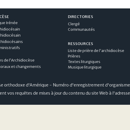
CÈSE
DIRECTORIES
que Irénée
Clergé
hidiocésain
Communautés
chidiocésain
hidiocésains
RESSOURCES
inistratifs
Liste de prière de l'archidiocèse
Prières
s de l’Archidiocèse
Textes liturgiques
toraux et changements
Musique liturgique
ise orthodoxe d'Amérique -
Numéro d'enregistrement d'organisme
ent vos requêtes de mises à jour du contenu du site Web à l'adress