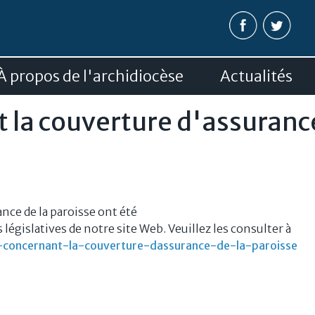
Aller au
contenu
principal
À propos de l'archidiocèse
Actualités
t la couverture d'assuranc
nce de la paroisse ont été
 législatives de notre site Web. Veuillez les consulter à
es-concernant-la-couverture-dassurance-de-la-paroisse