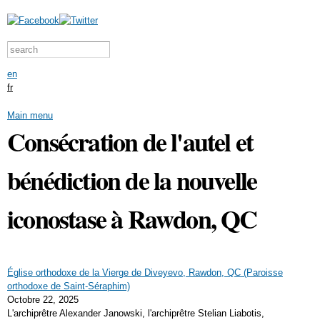
Aller au
contenu
principal
Formulaire de recherche
Search this site
en
fr
Main menu
Consécration de l'autel et
bénédiction de la nouvelle
iconostase à Rawdon, QC
Église orthodoxe de la Vierge de Diveyevo, Rawdon, QC (Paroisse
orthodoxe de Saint-Séraphim)
Octobre 22, 2025
L'archiprêtre Alexander Janowski, l'archiprêtre Stelian Liabotis,