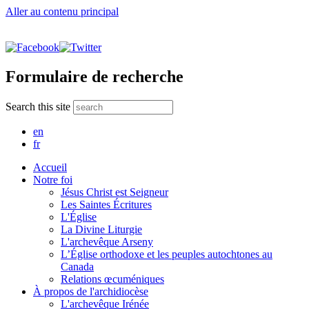
Aller au contenu principal
Formulaire de recherche
Search this site
en
fr
Accueil
Notre foi
Jésus Christ est Seigneur
Les Saintes Écritures
L'Église
La Divine Liturgie
L'archevêque Arseny
L’Église orthodoxe et les peuples autochtones au
Canada
Relations œcuméniques
À propos de l'archidiocèse
L'archevêque Irénée