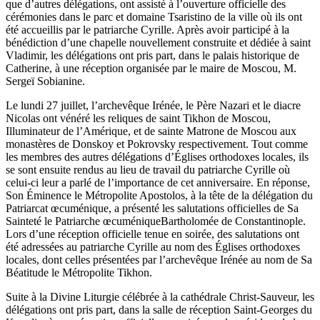
que d’autres délégations, ont assisté à l’ouverture officielle des
cérémonies dans le parc et domaine Tsaristino de la ville où ils ont
été accueillis par le patriarche Cyrille. Après avoir participé à la
bénédiction d’une chapelle nouvellement construite et dédiée à saint
Vladimir, les délégations ont pris part, dans le palais historique de
Catherine, à une réception organisée par le maire de Moscou, M.
Sergeï Sobianine.
Le lundi 27 juillet, l’archevêque Irénée, le Père Nazari et le diacre
Nicolas ont vénéré les reliques de saint Tikhon de Moscou,
Illuminateur de l’Amérique, et de sainte Matrone de Moscou aux
monastères de Donskoy et Pokrovsky respectivement. Tout comme
les membres des autres délégations d’Églises orthodoxes locales, ils
se sont ensuite rendus au lieu de travail du patriarche Cyrille où
celui-ci leur a parlé de l’importance de cet anniversaire. En réponse,
Son Éminence le Métropolite Apostolos, à la tête de la délégation du
Patriarcat œcuménique, a présenté les salutations officielles de Sa
Sainteté le Patriarche œcuméniqueBartholomée de Constantinople.
Lors d’une réception officielle tenue en soirée, des salutations ont
été adressées au patriarche Cyrille au nom des Églises orthodoxes
locales, dont celles présentées par l’archevêque Irénée au nom de Sa
Béatitude le Métropolite Tikhon.
Suite à la Divine Liturgie célébrée à la cathédrale Christ-Sauveur, les
délégations ont pris part, dans la salle de réception Saint-Georges du