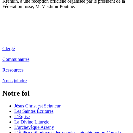
Kremlin, à une réception officielle organisée par le président de la
Fédération russe, M. Vladimir Poutine.
Clergé
Communautés
Ressources
Nous joindre
Notre foi
Jésus Christ est Seigneur
Les Saintes Écritures
L'Église
La Divine Liturgie
L'archevêque Arseny
L’Église orthodoxe et les peuples autochtones au Canada