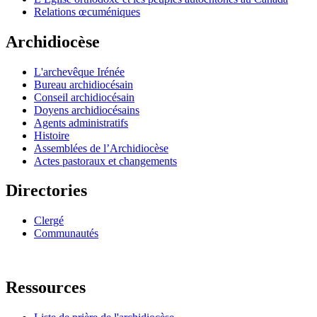
Relations œcuméniques
Archidiocèse
L'archevêque Irénée
Bureau archidiocésain
Conseil archidiocésain
Doyens archidiocésains
Agents administratifs
Histoire
Assemblées de l’Archidiocèse
Actes pastoraux et changements
Directories
Clergé
Communautés
Ressources