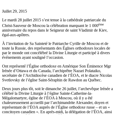
Juillet 29, 2015
Le mardi 28 juillet 2015 s’est tenue à la cathédrale patriarcale du
ème
Christ-Sauveur de Moscou la célébration marquant le 1 000
anniversaire du repos dans le Seigneur de saint Vladimir de Kiev,
égal-aux-apôtres.
À l’invitation de Sa Sainteté le Patriarche Cyrille de Moscou et de
toute la Russie, des représentants des Églises orthodoxes locales de
par le monde ont concélébré la Divine Liturgie et participé à divers
événements ayant souligné l’occasion.
Ont représenté l’Église orthodoxe en Amérique Son Éminence Mgr
Irénée d’Ottawa et du Canada, l’archiprêtre Nazari Polataiko,
secrétaire de l’Archidiocèse canadien de l’ÉOA, et le diacre Nicolas
Svetlovsky de l’église Saint-Séraphin de Rawdon au Québec.
Deux jours plus tôt, soit le dimanche 26 juillet, l’archevêque Irénée a
célébré la Divine Liturgie à l’église Sainte-Catherine-la-
Mégalomartyre, église de l’ÉOA à Moscou, où il y a été
chaleureusement accueilli par l’archimandrite Alexander, doyen et
représentant de l’ÉOA auprès de l’Église orthodoxe russe – et un «
concitoyen canadien ». En après-midi, la délégation de l’ÉOA, ainsi